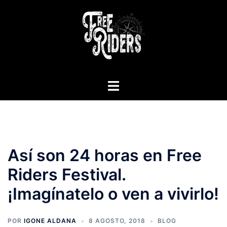
Saltar
al
contenido
Alternar
menú
Así son 24 horas en Free
Riders Festival.
¡Imagínatelo o ven a vivirlo!
POR
IGONE ALDANA
8 AGOSTO, 2018
BLOG