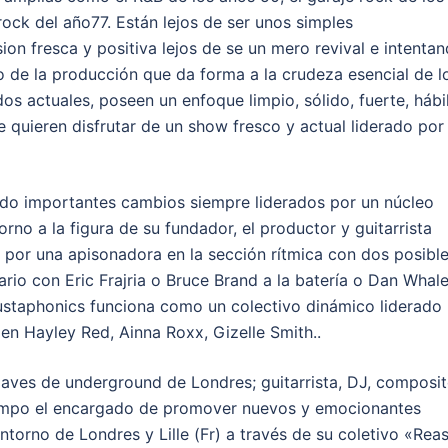
k rock del año77. Están lejos de ser unos simples
ion fresca y positiva lejos de se un mero revival e intenta
o de la producción que da forma a la crudeza esencial de l
os actuales, poseen un enfoque limpio, sólido, fuerte, hábi
ue quieren disfrutar de un show fresco y actual liderado por
ido importantes cambios siempre liderados por un núcleo
no a la figura de su fundador, el productor y guitarrista
por una apisonadora en la sección rítmica con dos posibl
rio con Eric Frajria o Bruce Brand a la batería o Dan Whal
 Dustaphonics funciona como un colectivo dinámico liderado
en Hayley Red, Ainna Roxx, Gizelle Smith..
laves de underground de Londres; guitarrista, DJ, composit
tiempo el encargado de promover nuevos y emocionantes
 entorno de Londres y Lille (Fr) a través de su coletivo «Rea