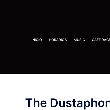
Saltar
al
contenido
INICIO
HORARIOS
MUSIC
CAFE RAC
The Dustaphoni