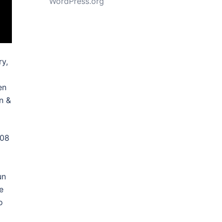
WordPress.org
ry,
en
n &
008
un
e
o