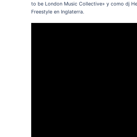
to be London Music Collective» y como dj He
Freestyle en Inglaterra.