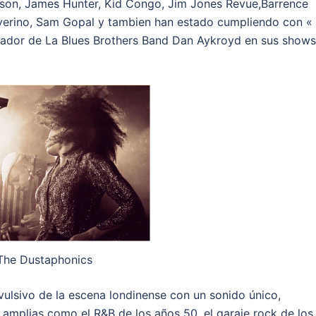
kson, James Hunter, Kid Congo, Jim Jones Revue,Barrence
severino, Sam Gopal y tambien han estado cumpliendo con «
dador de La Blues Brothers Band Dan Aykroyd en sus shows
The Dustaphonics
vulsivo de la escena londinense con un sonido único,
 amplias como el R&B de los años 50, el garaje rock de los