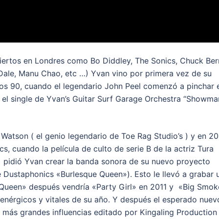
iertos en Londres como Bo Diddley, The Sonics, Chuck Ber
 Dale, Manu Chao, etc …) Yvan vino por primera vez de su
años 90, cuando el legendario John Peel comenzó a pinchar 
1 el single de Yvan’s Guitar Surf Garage Orchestra “Showma
 Watson ( el genio legendario de Toe Rag Studio’s ) y en 2
 cuando la película de culto de serie B de la actriz Tura
l) pidió Yvan crear la banda sonora de su nuevo proyecto
e Dustaphonics «Burlesque Queen»). Esto le llevó a grabar 
e Queen» después vendría «Party Girl» en 2011 y «Big Smok
nérgicos y vitales de su año. Y después el esperado nuev
más grandes influencias editado por Kingaling Production