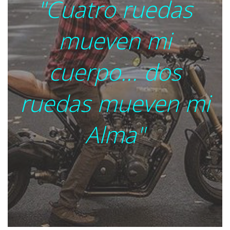
"Cuatro ruedas
mueven mi
cuerpo... dos
ruedas mueven mi
Alma"