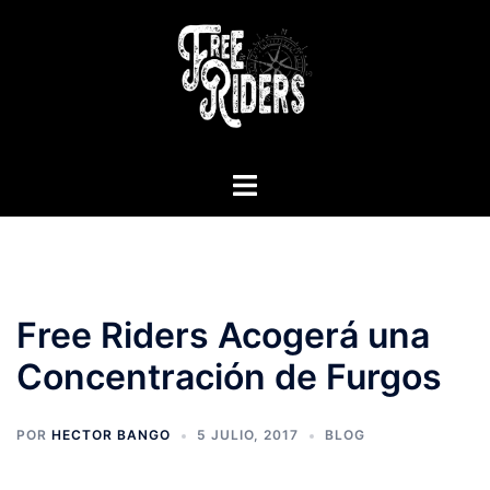
Saltar
al
contenido
Alternar
menú
Free Riders Acogerá una
Concentración de Furgos
POR
HECTOR BANGO
5 JULIO, 2017
BLOG