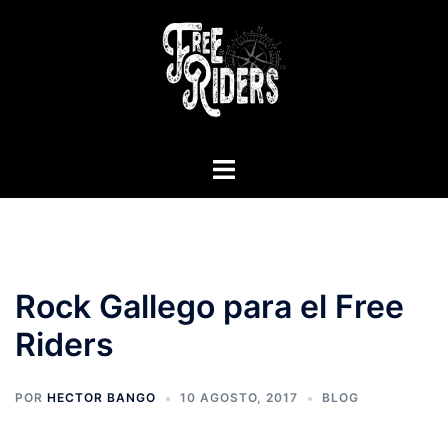
Saltar
al
contenido
Alternar
menú
Rock Gallego para el Free
Riders
POR
HECTOR BANGO
10 AGOSTO, 2017
BLOG