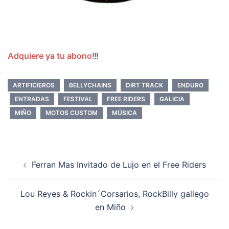
Adquiere ya tu abono
!!!
ARTIFICIEROS
BELLYCHAINS
DIRT TRACK
ENDURO
ENTRADAS
FESTIVAL
FREE RIDERS
GALICIA
MIÑO
MOTOS CUSTOM
MÚSICA
Navegación
Ferran Mas Invitado de Lujo en el Free Riders
de
entradas
Lou Reyes & Rockin´Corsarios, RockBilly gallego
en Miño