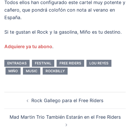
Todos ellos han configurado este cartel muy potente y
cañero, que pondrá colofón con nota al verano en
España.
Si te gustan el Rock y la gasolina, Miño es tu destino.
Adquiere ya tu abono
.
ENTRADAS
FESTIVAL
FREE RIDERS
LOU REYES
MIÑO
MUSIC
ROCKBILLY
Navegación
Rock Gallego para el Free Riders
de
entradas
Mad Martin Trio También Estarán en el Free Riders