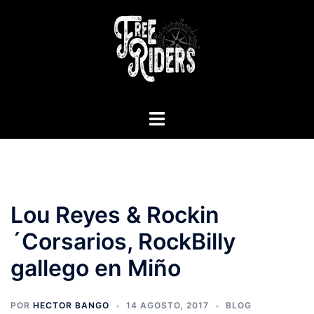
Saltar
al
contenido
Alternar
menú
Lou Reyes & Rockin
´Corsarios, RockBilly
gallego en Miño
POR
HECTOR BANGO
14 AGOSTO, 2017
BLOG