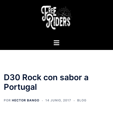
Saltar
al
contenido
Alternar
menú
D30 Rock con sabor a
Portugal
POR
HECTOR BANGO
14 JUNIO, 2017
BLOG