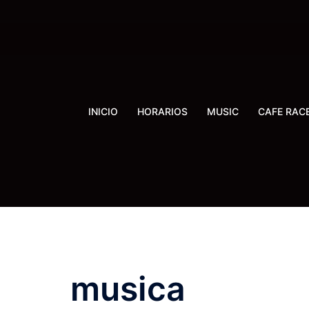
Saltar
al
contenido
INICIO
HORARIOS
MUSIC
CAFE RAC
musica