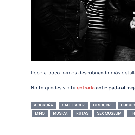
Poco a poco iremos descubriendo más detalles
No te quedes sin tu
entrada
anticipada al mej
A CORUÑA
CAFE RACER
DESCUBRE
ENDUR
MIÑO
MÚSICA
RUTAS
SEX MUSEUM
TH