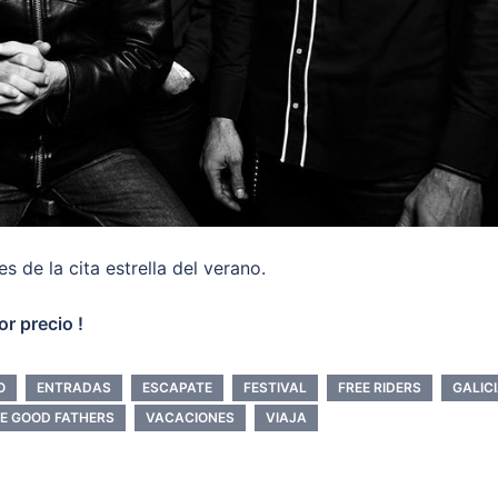
 de la cita estrella del verano.
or precio !
O
ENTRADAS
ESCAPATE
FESTIVAL
FREE RIDERS
GALIC
E GOOD FATHERS
VACACIONES
VIAJA