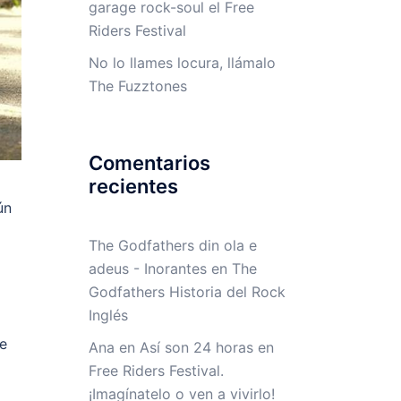
garage rock-soul el Free
Riders Festival
No lo llames locura, llámalo
The Fuzztones
Comentarios
recientes
ún
The Godfathers din ola e
adeus - Inorantes
en
The
Godfathers Historia del Rock
Inglés
ue
Ana
en
Así son 24 horas en
Free Riders Festival.
¡Imagínatelo o ven a vivirlo!