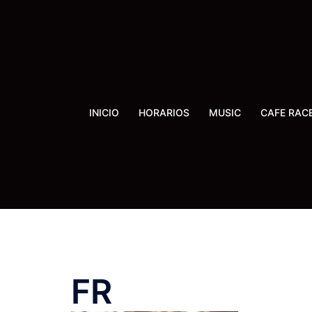
Saltar
al
contenido
INICIO
HORARIOS
MUSIC
CAFE RAC
FR