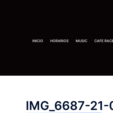
Saltar
al
contenido
INICIO
HORARIOS
MUSIC
CAFE RAC
IMG_6687-21-