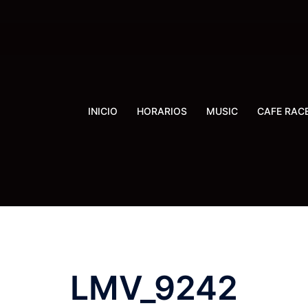
Saltar
al
contenido
INICIO
HORARIOS
MUSIC
CAFE RAC
LMV_9242