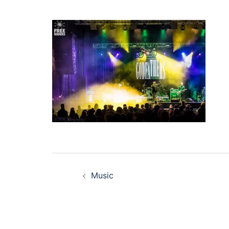
Navegación
Music
de
entradas