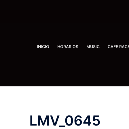
Saltar
al
contenido
INICIO
HORARIOS
MUSIC
CAFE RAC
LMV_0645