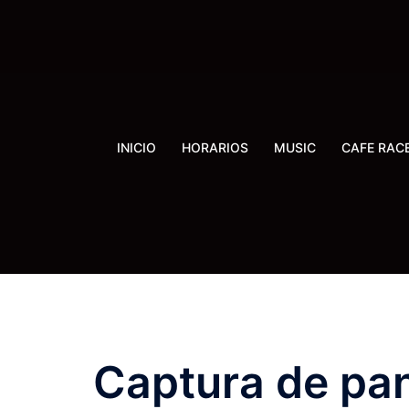
Saltar
al
contenido
INICIO
HORARIOS
MUSIC
CAFE RAC
Captura de pan