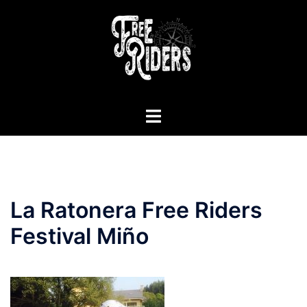
Saltar
al
contenido
Alternar
menú
La Ratonera Free Riders
Festival Miño